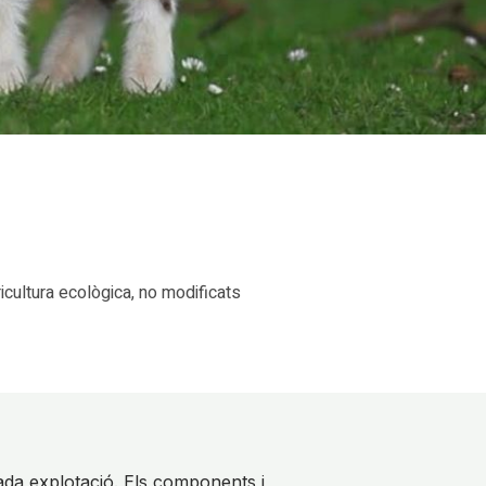
cultura ecològica, no modificats
ada explotació. Els components i