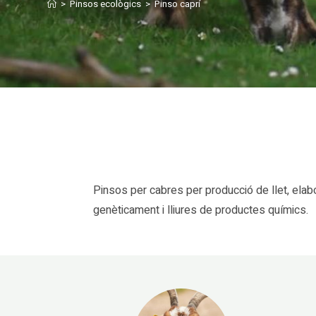
>
Pinsos ecològics
>
Pinso caprí
Pinsos per cabres per producció de llet, elab
genèticament i lliures de productes químics.