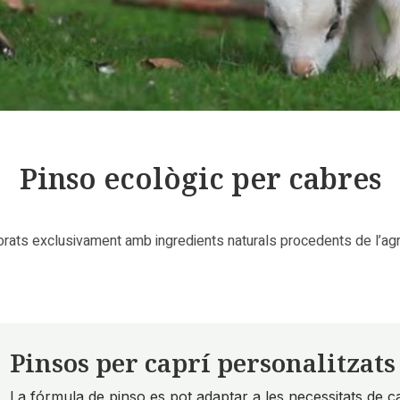
Pinso ecològic per cabres
orats exclusivament amb ingredients naturals procedents de l’agri
Pinsos per caprí personalitzats
La fórmula de pinso es pot adaptar a les necessitats de c