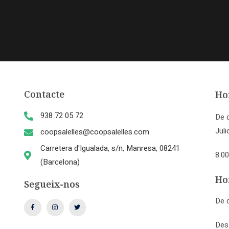
Contacte
Hor
938 72 05 72
De d
Juli
coopsalelles@coopsalelles.com
Carretera d'Igualada, s/n, Manresa, 08241
8.0
(Barcelona)
Ho
Segueix-nos
De d
Des 