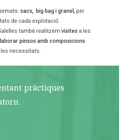
formats:
sacs, big bag i granel,
per
tats de cada explotació.
Salelles també realitzem
visites
a les
laborar pinsos amb composicions
 les necessitats.
mentant pràctiques
ntorn.