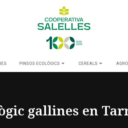
RES
PINSOS ECOLÒGICS
CEREALS
AGRO
ògic gallines en Ta