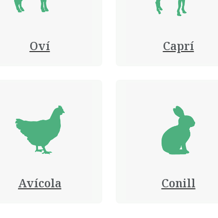
Oví
Caprí
Avícola
Conill