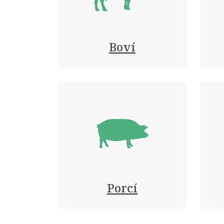
Boví
Porcí