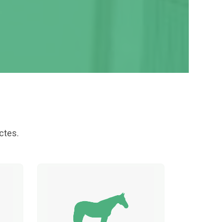
ctes.