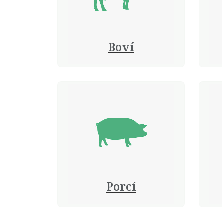
Boví
Porcí