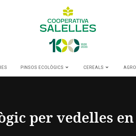
RES
PINSOS ECOLÒGICS
CEREALS
AGRO
ògic per vedelles e