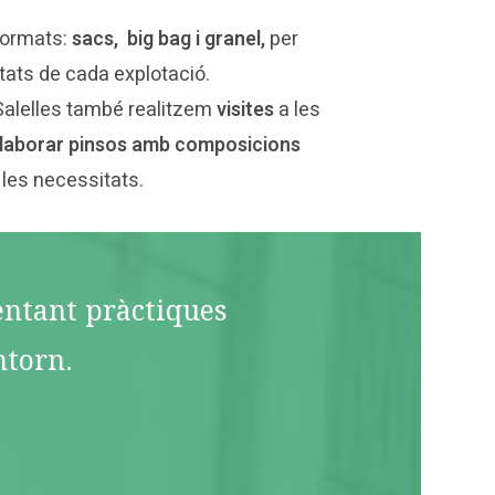
formats:
sacs, big bag i granel,
per
tats de cada explotació.
Salelles també realitzem
visites
a les
laborar pinsos amb composicions
 les necessitats.
mentant pràctiques
ntorn.