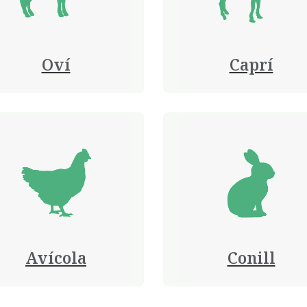
Oví
Caprí
Avícola
Conill