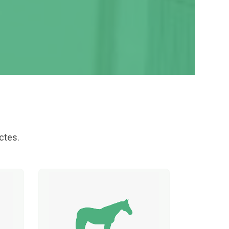
ctes.