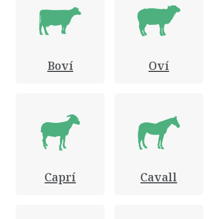
Boví
Oví
Caprí
Cavall