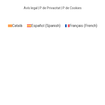
Avís legal
|
P. de Privacitat
|
P. de Cookies
Català
Español
(
Spanish
)
Français
(
French
)