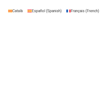
Català
Español
(
Spanish
)
Français
(
French
)