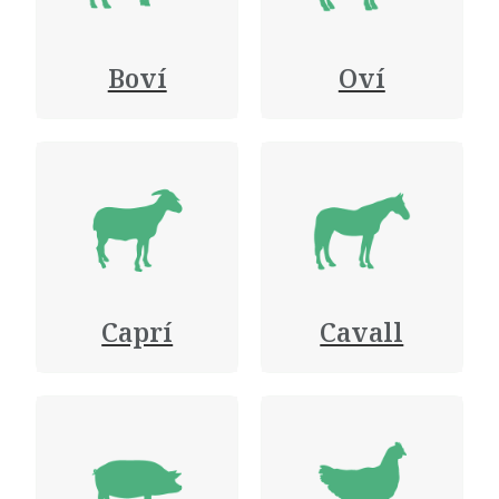
Boví
Oví
Caprí
Cavall