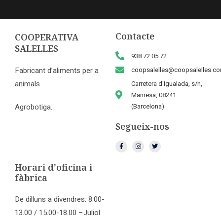
Contacte
COOPERATIVA
SALELLES
938 72 05 72
Fabricant d’aliments per a
coopsalelles@coopsalelles.c
animals
Carretera d'Igualada, s/n,
Manresa, 08241
Agrobotiga.
(Barcelona)
Segueix-nos
Horari d'oficina i
fàbrica
De dilluns a divendres: 8.00-
13.00 / 15.00-18.00 –Juliol