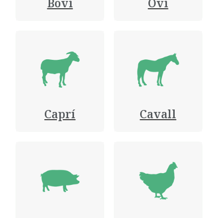
Boví
Oví
Caprí
Cavall