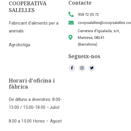
Contacte
COOPERATIVA
SALELLES
938 72 05 72
Fabricant d’aliments per a
coopsalelles@coopsalelles.c
animals
Carretera d'Igualada, s/n,
Manresa, 08241
Agrobotiga.
(Barcelona)
Segueix-nos
Horari d'oficina i
fàbrica
De dilluns a divendres: 8.00-
13.00 / 15.00-18.00 –Juliol
8.00 a 15.00 Hores – Agost