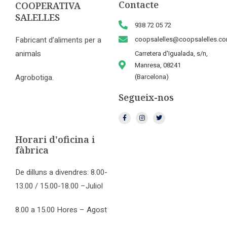
Contacte
COOPERATIVA
SALELLES
938 72 05 72
Fabricant d’aliments per a
coopsalelles@coopsalelles.c
animals
Carretera d'Igualada, s/n,
Manresa, 08241
Agrobotiga.
(Barcelona)
Segueix-nos
Horari d'oficina i
fàbrica
De dilluns a divendres: 8.00-
13.00 / 15.00-18.00 –Juliol
8.00 a 15.00 Hores – Agost