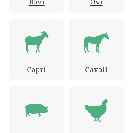
Boví
Oví
Caprí
Cavall