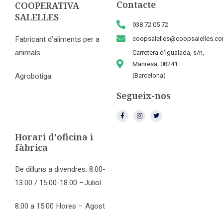
Contacte
COOPERATIVA
SALELLES
938 72 05 72
Fabricant d’aliments per a
coopsalelles@coopsalelles.c
animals
Carretera d'Igualada, s/n,
Manresa, 08241
Agrobotiga.
(Barcelona)
Segueix-nos
Horari d'oficina i
fàbrica
De dilluns a divendres: 8.00-
13.00 / 15.00-18.00 –Juliol
8.00 a 15.00 Hores – Agost