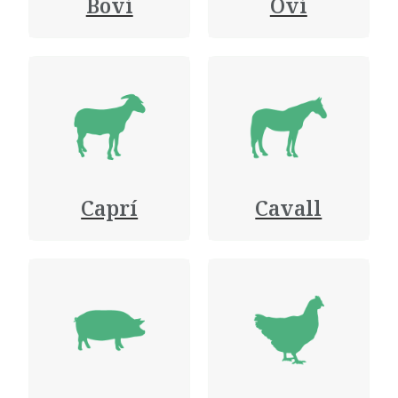
Boví
Oví
Caprí
Cavall