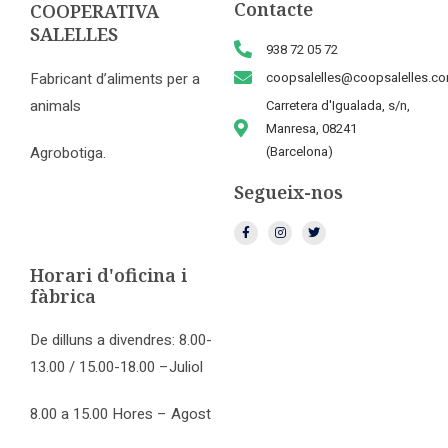
Contacte
COOPERATIVA
SALELLES
938 72 05 72
Fabricant d’aliments per a
coopsalelles@coopsalelles.c
animals
Carretera d'Igualada, s/n,
Manresa, 08241
Agrobotiga.
(Barcelona)
Segueix-nos
Horari d'oficina i
fàbrica
De dilluns a divendres: 8.00-
13.00 / 15.00-18.00 –Juliol
8.00 a 15.00 Hores – Agost