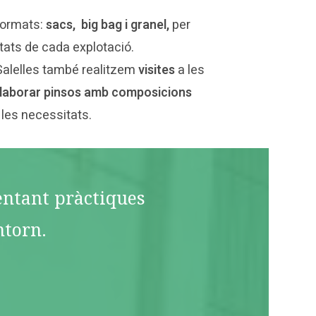
formats:
sacs, big bag i granel,
per
tats de cada explotació.
Salelles també realitzem
visites
a les
laborar pinsos amb composicions
 les necessitats.
mentant pràctiques
ntorn.