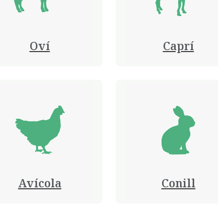
Oví
Caprí
Avícola
Conill