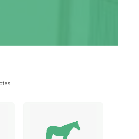
ctes.