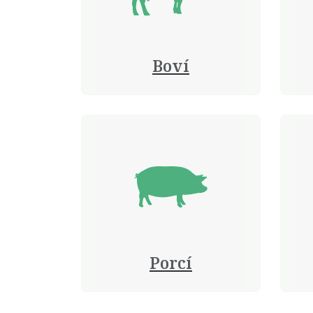
Boví
Porcí