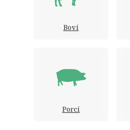
Boví
Porcí