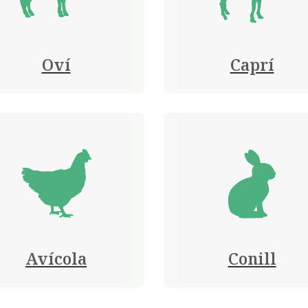
Oví
Caprí
Avícola
Conill