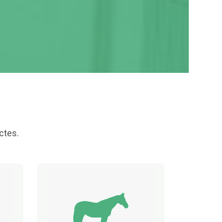
ctes.