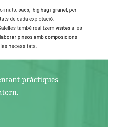
formats:
sacs, big bag i granel,
per
tats de cada explotació.
Salelles també realitzem
visites
a les
laborar pinsos amb composicions
 les necessitats.
mentant pràctiques
ntorn.